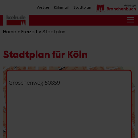
Zum
Wetter
Kölnmail
Stadtplan
Inhalt
springen
M
Home
»
Freizeit
»
Stadtplan
Stadtplan für Köln