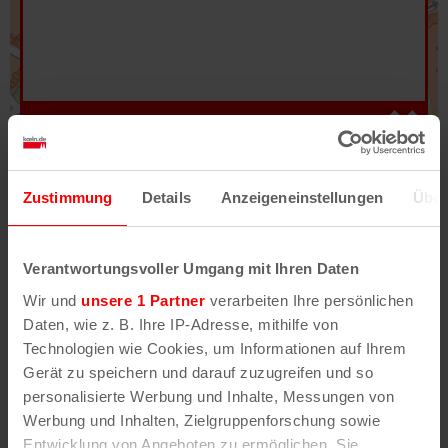
Hilfe
–
Legende
–
Fehler/Problem melden
Zustimmung
Details
Anzeigeneinstellungen
Über
Im Stadtplan verwenden wir als Basiskarte die
Darstellung des RVR-Kartenwerks
Stadtplanwerk
Verantwortungsvoller Umgang mit Ihren Daten
2.0
. Bei Auswahl des Kartenlayers „Detailkarte“
Wir und
unsere 1 Partner
verarbeiten Ihre persönlichen
erhältst Du unsere koeln.de-Karte mit vielen
Daten, wie z. B. Ihre IP-Adresse, mithilfe von
weiteren Details wie z.B. Hausnummern.
Technologien wie Cookies, um Informationen auf Ihrem
Gerät zu speichern und darauf zuzugreifen und so
Unser Stadtplan basiert auf Daten des
personalisierte Werbung und Inhalte, Messungen von
OpenStreetMap
-Projekts (
© OpenStreetMap
Werbung und Inhalten, Zielgruppenforschung sowie
Mitwirkende
) und von
OpenCycleMap.org
,
Entwicklung von Angeboten zu ermöglichen. Sie