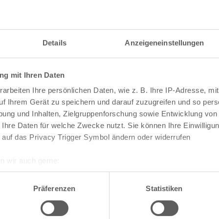
Details
Anzeigeneinstellungen
g mit Ihren Daten
arbeiten Ihre persönlichen Daten, wie z. B. Ihre IP-Adresse, mit
uf Ihrem Gerät zu speichern und darauf zuzugreifen und so pers
ung und Inhalten, Zielgruppenforschung sowie Entwicklung von
 Ihre Daten für welche Zwecke nutzt. Sie können Ihre Einwilligun
 auf das Privacy Trigger Symbol ändern oder widerrufen
n wir auch gerne:
re geografische Lage erfassen, welche bis auf einige Meter gen
te die Darstellung des RVR-Kartenwerks
Stadtpla
es Scannen nach bestimmten Merkmalen (Fingerprinting) identifi
Präferenzen
Statistiken
-Karte mit vielen weiteren Details wie z.B. Hausn
ie Ihre persönlichen Daten verarbeitet werden, und legen Sie I