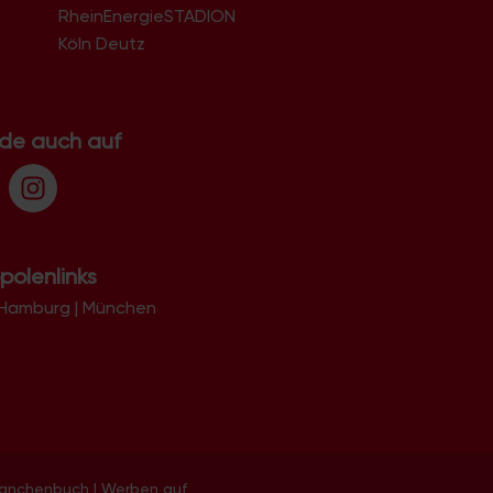
RheinEnergieSTADION
Köln Deutz
.de auch auf
polenlinks
Hamburg
|
München
ranchenbuch
|
Werben auf