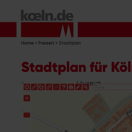
Zum
Inhalt
springen
Home
»
Freizeit
»
Stadtplan
Stadtplan für Kö