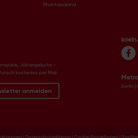
Phantasialand
koeln
innspiele, Jobangebote -
Wunsch kostenlos per Mail.
Metro
Berlin
|
wsletter anmelden
edingungen
|
Datenschutzerklärung
|
Cookie-Einstellungen
|
Stadtb