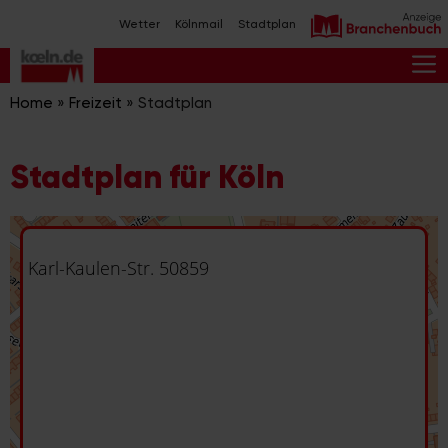
Zum
Wetter
Kölnmail
Stadtplan
Inhalt
springen
M
Home
»
Freizeit
»
Stadtplan
Stadtplan für Köln