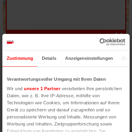
Hilfe
–
Legende
–
Fehler/Problem melden
Zustimmung
Details
Anzeigeneinstellungen
Über
Im Stadtplan verwenden wir als Basiskarte die
Darstellung des RVR-Kartenwerks
Stadtplanwerk
Verantwortungsvoller Umgang mit Ihren Daten
2.0
. Bei Auswahl des Kartenlayers „Detailkarte“
Wir und
unsere 1 Partner
verarbeiten Ihre persönlichen
erhältst Du unsere koeln.de-Karte mit vielen
Daten, wie z. B. Ihre IP-Adresse, mithilfe von
weiteren Details wie z.B. Hausnummern.
Technologien wie Cookies, um Informationen auf Ihrem
Gerät zu speichern und darauf zuzugreifen und so
Unser Stadtplan basiert auf Daten des
personalisierte Werbung und Inhalte, Messungen von
OpenStreetMap
-Projekts (
© OpenStreetMap
Werbung und Inhalten, Zielgruppenforschung sowie
Mitwirkende
) und von
OpenCycleMap.org
,
Entwicklung von Angeboten zu ermöglichen. Sie