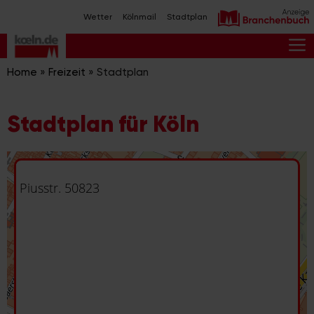
Zum
Wetter
Kölnmail
Stadtplan
Inhalt
springen
M
Home
»
Freizeit
»
Stadtplan
Stadtplan für Köln