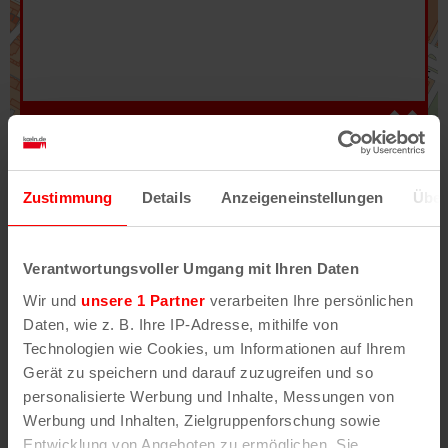
Hilfe
–
Legende
–
Fehler/Problem melden
Zustimmung
Details
Anzeigeneinstellungen
Über
Im Stadtplan verwenden wir als Basiskarte die
Darstellung des RVR-Kartenwerks
Stadtplanwerk
Verantwortungsvoller Umgang mit Ihren Daten
2.0
. Bei Auswahl des Kartenlayers „Detailkarte“
Wir und
unsere 1 Partner
verarbeiten Ihre persönlichen
erhältst Du unsere koeln.de-Karte mit vielen
Daten, wie z. B. Ihre IP-Adresse, mithilfe von
weiteren Details wie z.B. Hausnummern.
Technologien wie Cookies, um Informationen auf Ihrem
Gerät zu speichern und darauf zuzugreifen und so
Unser Stadtplan basiert auf Daten des
personalisierte Werbung und Inhalte, Messungen von
OpenStreetMap
-Projekts (
© OpenStreetMap
Werbung und Inhalten, Zielgruppenforschung sowie
Mitwirkende
) und von
OpenCycleMap.org
,
Entwicklung von Angeboten zu ermöglichen. Sie