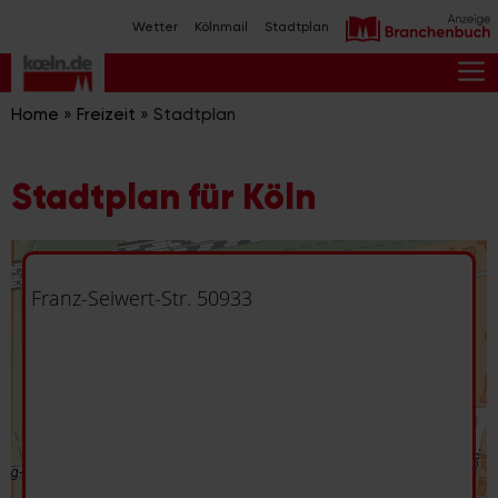
Zum
Wetter
Kölnmail
Stadtplan
Inhalt
springen
M
Home
»
Freizeit
»
Stadtplan
Stadtplan für Köln