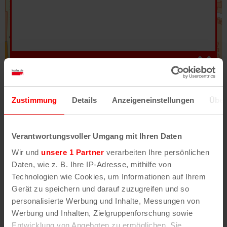
Hilfe
–
Legende
–
Fehler/Problem melden
Zustimmung
Details
Anzeigeneinstellungen
Über
Im Stadtplan verwenden wir als Basiskarte die
Darstellung des RVR-Kartenwerks
Stadtplanwerk
Verantwortungsvoller Umgang mit Ihren Daten
2.0
. Bei Auswahl des Kartenlayers „Detailkarte“
Wir und
unsere 1 Partner
verarbeiten Ihre persönlichen
erhältst Du unsere koeln.de-Karte mit vielen
Daten, wie z. B. Ihre IP-Adresse, mithilfe von
weiteren Details wie z.B. Hausnummern.
Technologien wie Cookies, um Informationen auf Ihrem
Gerät zu speichern und darauf zuzugreifen und so
Unser Stadtplan basiert auf Daten des
personalisierte Werbung und Inhalte, Messungen von
OpenStreetMap
-Projekts (
© OpenStreetMap
Werbung und Inhalten, Zielgruppenforschung sowie
Mitwirkende
) und von
OpenCycleMap.org
,
Entwicklung von Angeboten zu ermöglichen. Sie