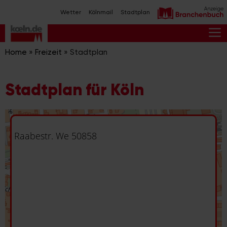
Zum
Wetter
Kölnmail
Stadtplan
Inhalt
springen
M
Home
»
Freizeit
»
Stadtplan
Stadtplan für Köln