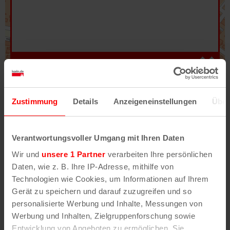
Hilfe
–
Legende
–
Fehler/Problem melden
Zustimmung
Details
Anzeigeneinstellungen
Über
Im Stadtplan verwenden wir als Basiskarte die
Darstellung des RVR-Kartenwerks
Stadtplanwerk
Verantwortungsvoller Umgang mit Ihren Daten
2.0
. Bei Auswahl des Kartenlayers „Detailkarte“
Wir und
unsere 1 Partner
verarbeiten Ihre persönlichen
erhältst Du unsere koeln.de-Karte mit vielen
Daten, wie z. B. Ihre IP-Adresse, mithilfe von
weiteren Details wie z.B. Hausnummern.
Technologien wie Cookies, um Informationen auf Ihrem
Gerät zu speichern und darauf zuzugreifen und so
Unser Stadtplan basiert auf Daten des
personalisierte Werbung und Inhalte, Messungen von
OpenStreetMap
-Projekts (
© OpenStreetMap
Werbung und Inhalten, Zielgruppenforschung sowie
Mitwirkende
) und von
OpenCycleMap.org
,
Entwicklung von Angeboten zu ermöglichen. Sie