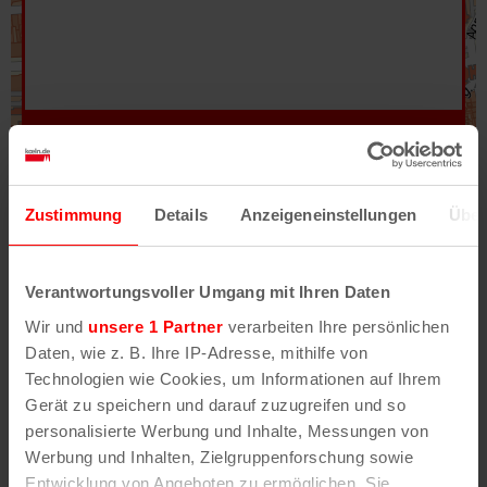
Hilfe
–
Legende
–
Fehler/Problem melden
Zustimmung
Details
Anzeigeneinstellungen
Über
Im Stadtplan verwenden wir als Basiskarte die
Darstellung des RVR-Kartenwerks
Stadtplanwerk
Verantwortungsvoller Umgang mit Ihren Daten
2.0
. Bei Auswahl des Kartenlayers „Detailkarte“
Wir und
unsere 1 Partner
verarbeiten Ihre persönlichen
erhältst Du unsere koeln.de-Karte mit vielen
Daten, wie z. B. Ihre IP-Adresse, mithilfe von
weiteren Details wie z.B. Hausnummern.
Technologien wie Cookies, um Informationen auf Ihrem
Gerät zu speichern und darauf zuzugreifen und so
Unser Stadtplan basiert auf Daten des
personalisierte Werbung und Inhalte, Messungen von
OpenStreetMap
-Projekts (
© OpenStreetMap
Werbung und Inhalten, Zielgruppenforschung sowie
Mitwirkende
) und von
OpenCycleMap.org
,
Entwicklung von Angeboten zu ermöglichen. Sie