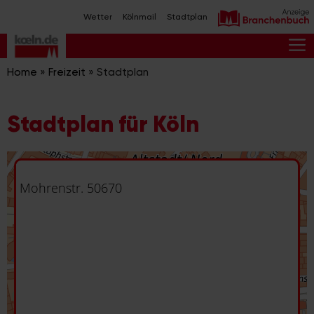
Zum
Wetter
Kölnmail
Stadtplan
Inhalt
springen
M
Home
»
Freizeit
»
Stadtplan
Stadtplan für Köln