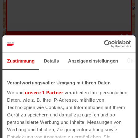
Hilfe
–
Legende
–
Fehler/Problem melden
Zustimmung
Details
Anzeigeneinstellungen
Über
Im Stadtplan verwenden wir als Basiskarte die
Darstellung des RVR-Kartenwerks
Stadtplanwerk
Verantwortungsvoller Umgang mit Ihren Daten
2.0
. Bei Auswahl des Kartenlayers „Detailkarte“
Wir und
unsere 1 Partner
verarbeiten Ihre persönlichen
erhältst Du unsere koeln.de-Karte mit vielen
Daten, wie z. B. Ihre IP-Adresse, mithilfe von
weiteren Details wie z.B. Hausnummern.
Technologien wie Cookies, um Informationen auf Ihrem
Gerät zu speichern und darauf zuzugreifen und so
Unser Stadtplan basiert auf Daten des
personalisierte Werbung und Inhalte, Messungen von
OpenStreetMap
-Projekts (
© OpenStreetMap
Werbung und Inhalten, Zielgruppenforschung sowie
Mitwirkende
) und von
OpenCycleMap.org
,
Entwicklung von Angeboten zu ermöglichen. Sie