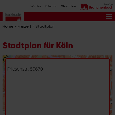
Zum
Wetter
Kölnmail
Stadtplan
Inhalt
springen
M
Home
»
Freizeit
»
Stadtplan
Stadtplan für Köln