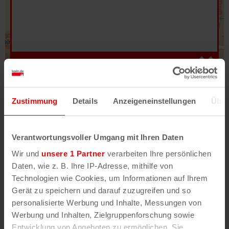
Hilfe
–
Legende
–
Fehler/Problem melden
Zustimmung
Details
Anzeigeneinstellungen
Über
Im Stadtplan verwenden wir als Basiskarte die
Darstellung des RVR-Kartenwerks
Stadtplanwerk
Verantwortungsvoller Umgang mit Ihren Daten
2.0
. Bei Auswahl des Kartenlayers „Detailkarte“
Wir und
unsere 1 Partner
verarbeiten Ihre persönlichen
erhältst Du unsere koeln.de-Karte mit vielen
Daten, wie z. B. Ihre IP-Adresse, mithilfe von
weiteren Details wie z.B. Hausnummern.
Technologien wie Cookies, um Informationen auf Ihrem
Gerät zu speichern und darauf zuzugreifen und so
Unser Stadtplan basiert auf Daten des
personalisierte Werbung und Inhalte, Messungen von
OpenStreetMap
-Projekts (
© OpenStreetMap
Werbung und Inhalten, Zielgruppenforschung sowie
Mitwirkende
) und von
OpenCycleMap.org
,
Entwicklung von Angeboten zu ermöglichen. Sie