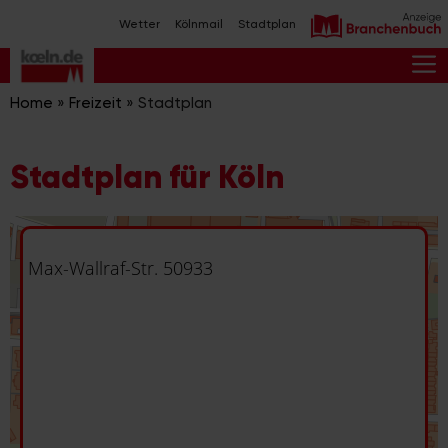
Zum
Wetter
Kölnmail
Stadtplan
Inhalt
springen
M
Home
»
Freizeit
»
Stadtplan
Stadtplan für Köln