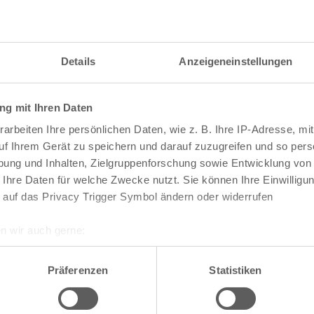
Details
Anzeigeneinstellungen
g mit Ihren Daten
arbeiten Ihre persönlichen Daten, wie z. B. Ihre IP-Adresse, mit
uf Ihrem Gerät zu speichern und darauf zuzugreifen und so pers
ung und Inhalten, Zielgruppenforschung sowie Entwicklung von
 Ihre Daten für welche Zwecke nutzt. Sie können Ihre Einwilligun
 auf das Privacy Trigger Symbol ändern oder widerrufen
n wir auch gerne:
re geografische Lage erfassen, welche bis auf einige Meter gen
te die Darstellung des RVR-Kartenwerks
Stadtpla
es Scannen nach bestimmten Merkmalen (Fingerprinting) identifi
Präferenzen
Statistiken
-Karte mit vielen weiteren Details wie z.B. Hausn
ie Ihre persönlichen Daten verarbeitet werden, und legen Sie I