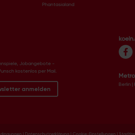
Phantasialand
koeln
innspiele, Jobangebote -
Wunsch kostenlos per Mail.
Metro
Berlin
|
wsletter anmelden
edingungen
|
Datenschutzerklärung
|
Cookie-Einstellungen
|
Stadtb