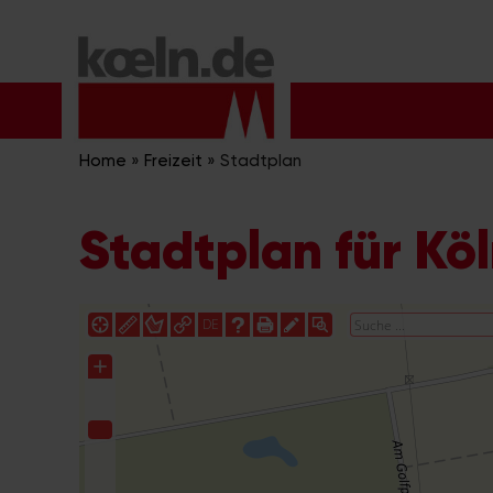
Zum
Inhalt
springen
Home
»
Freizeit
»
Stadtplan
Stadtplan für Kö