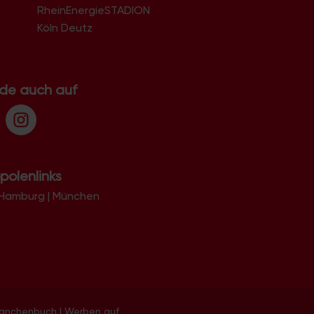
RheinEnergieSTADION
Köln Deutz
.de auch auf
polenlinks
Hamburg
|
München
ranchenbuch
|
Werben auf