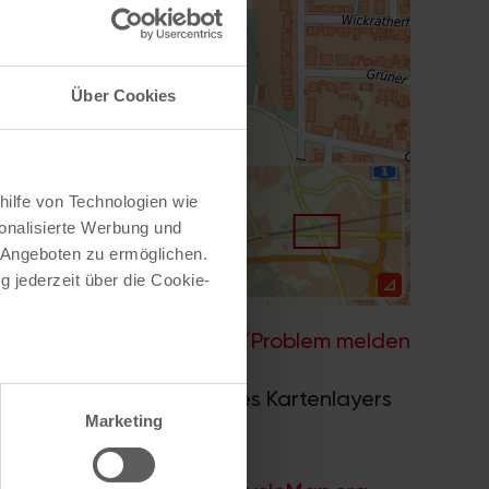
Über Cookies
hilfe von Technologien wie
onalisierte Werbung und
 Angeboten zu ermöglichen.
g jederzeit über die Cookie-
Hilfe
–
Legende
–
Fehler/Problem melden
au sein können
nwerk 2.0
. Bei Auswahl des Kartenlayers
zieren
Marketing
ummern.
hre Präferenzen im
Abschnitt