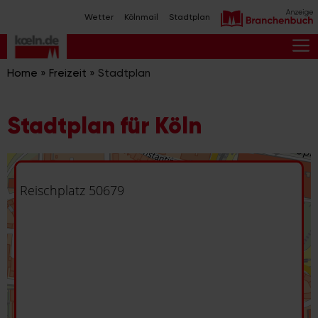
Zum
Wetter
Kölnmail
Stadtplan
Inhalt
springen
M
Home
»
Freizeit
»
Stadtplan
Stadtplan für Köln