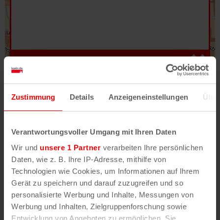
Hilfe
–
Legende
–
Fehler/Problem melden
Zustimmung
Details
Anzeigeneinstellungen
Über
Im Stadtplan verwenden wir als Basiskarte die
Darstellung des RVR-Kartenwerks
Stadtplanwerk
Verantwortungsvoller Umgang mit Ihren Daten
2.0
. Bei Auswahl des Kartenlayers „Detailkarte“
Wir und
unsere 1 Partner
verarbeiten Ihre persönlichen
erhältst Du unsere koeln.de-Karte mit vielen
Daten, wie z. B. Ihre IP-Adresse, mithilfe von
weiteren Details wie z.B. Hausnummern.
Technologien wie Cookies, um Informationen auf Ihrem
Gerät zu speichern und darauf zuzugreifen und so
Unser Stadtplan basiert auf Daten des
personalisierte Werbung und Inhalte, Messungen von
OpenStreetMap
-Projekts (
© OpenStreetMap
Werbung und Inhalten, Zielgruppenforschung sowie
Mitwirkende
) und von
OpenCycleMap.org
,
Entwicklung von Angeboten zu ermöglichen. Sie