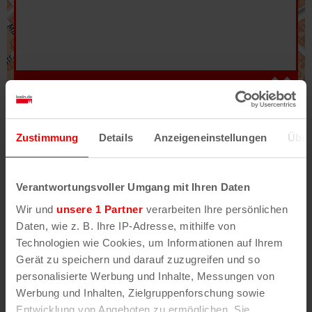
Hilfe
–
Legende
–
Fehler/Problem melden
Zustimmung
Details
Anzeigeneinstellungen
Über
Im Stadtplan verwenden wir als Basiskarte die
Darstellung des RVR-Kartenwerks
Stadtplanwerk
Verantwortungsvoller Umgang mit Ihren Daten
2.0
. Bei Auswahl des Kartenlayers „Detailkarte“
Wir und
unsere 1 Partner
verarbeiten Ihre persönlichen
erhältst Du unsere koeln.de-Karte mit vielen
Daten, wie z. B. Ihre IP-Adresse, mithilfe von
weiteren Details wie z.B. Hausnummern.
Technologien wie Cookies, um Informationen auf Ihrem
Gerät zu speichern und darauf zuzugreifen und so
Unser Stadtplan basiert auf Daten des
personalisierte Werbung und Inhalte, Messungen von
OpenStreetMap
-Projekts (
© OpenStreetMap
Werbung und Inhalten, Zielgruppenforschung sowie
Mitwirkende
) und von
OpenCycleMap.org
,
Entwicklung von Angeboten zu ermöglichen. Sie