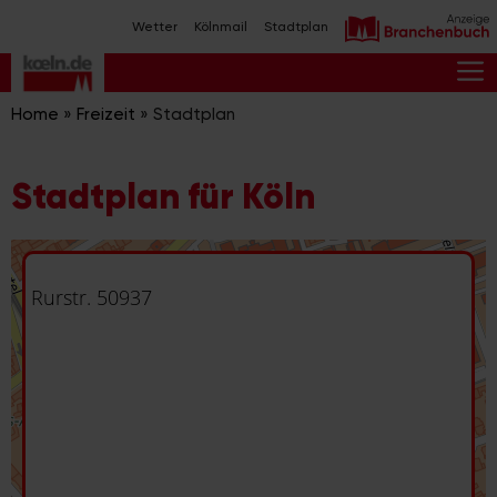
Zum
Wetter
Kölnmail
Stadtplan
Inhalt
springen
M
Home
»
Freizeit
»
Stadtplan
Stadtplan für Köln