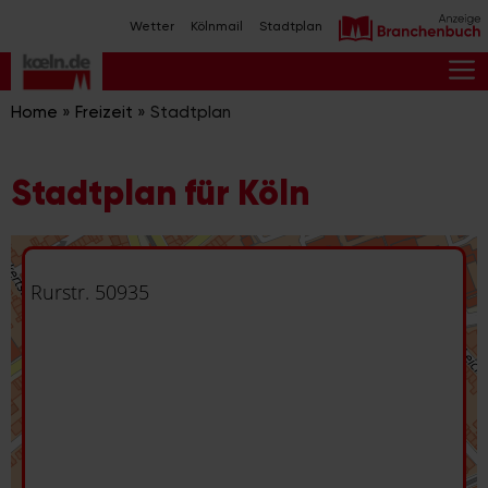
Zum
Wetter
Kölnmail
Stadtplan
Inhalt
springen
M
Home
»
Freizeit
»
Stadtplan
Stadtplan für Köln