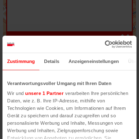
Hilfe
–
Legende
–
Fehler/Problem melden
Zustimmung
Details
Anzeigeneinstellungen
Über
Im Stadtplan verwenden wir als Basiskarte die
Darstellung des RVR-Kartenwerks
Stadtplanwerk
Verantwortungsvoller Umgang mit Ihren Daten
2.0
. Bei Auswahl des Kartenlayers „Detailkarte“
Wir und
unsere 1 Partner
verarbeiten Ihre persönlichen
erhältst Du unsere koeln.de-Karte mit vielen
Daten, wie z. B. Ihre IP-Adresse, mithilfe von
weiteren Details wie z.B. Hausnummern.
Technologien wie Cookies, um Informationen auf Ihrem
Gerät zu speichern und darauf zuzugreifen und so
Unser Stadtplan basiert auf Daten des
personalisierte Werbung und Inhalte, Messungen von
OpenStreetMap
-Projekts (
© OpenStreetMap
Werbung und Inhalten, Zielgruppenforschung sowie
Mitwirkende
) und von
OpenCycleMap.org
,
Entwicklung von Angeboten zu ermöglichen. Sie