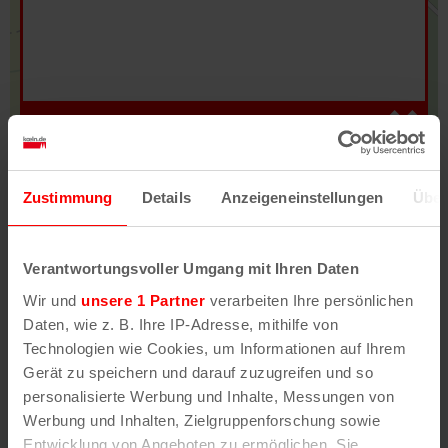
Hilfe
–
Legende
–
Fehler/Problem melden
Zustimmung
Details
Anzeigeneinstellungen
Über
Im Stadtplan verwenden wir als Basiskarte die
Darstellung des RVR-Kartenwerks
Stadtplanwerk
Verantwortungsvoller Umgang mit Ihren Daten
2.0
. Bei Auswahl des Kartenlayers „Detailkarte“
Wir und
unsere 1 Partner
verarbeiten Ihre persönlichen
erhältst Du unsere koeln.de-Karte mit vielen
Daten, wie z. B. Ihre IP-Adresse, mithilfe von
weiteren Details wie z.B. Hausnummern.
Technologien wie Cookies, um Informationen auf Ihrem
Gerät zu speichern und darauf zuzugreifen und so
Unser Stadtplan basiert auf Daten des
personalisierte Werbung und Inhalte, Messungen von
OpenStreetMap
-Projekts (
© OpenStreetMap
Werbung und Inhalten, Zielgruppenforschung sowie
Mitwirkende
) und von
OpenCycleMap.org
,
Entwicklung von Angeboten zu ermöglichen. Sie