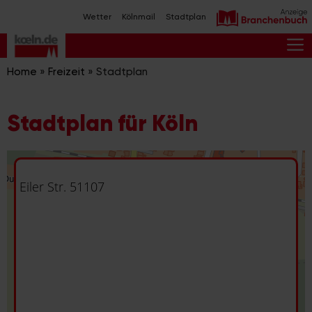
Zum
Wetter
Kölnmail
Stadtplan
Inhalt
springen
M
Home
»
Freizeit
»
Stadtplan
Stadtplan für Köln