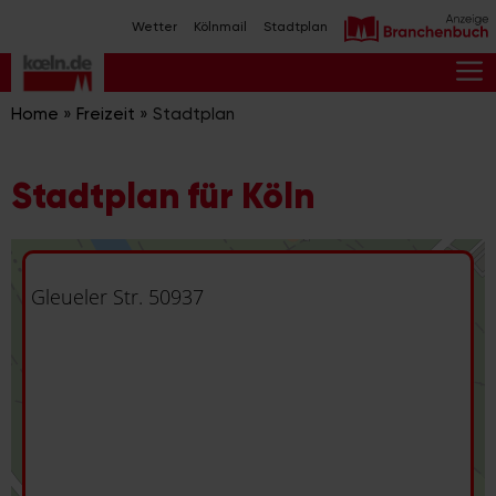
Zum
Wetter
Kölnmail
Stadtplan
Inhalt
springen
M
Home
»
Freizeit
»
Stadtplan
Stadtplan für Köln