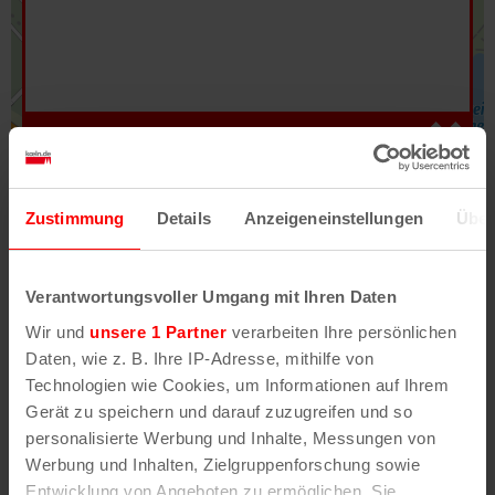
Hilfe
–
Legende
–
Fehler/Problem melden
Zustimmung
Details
Anzeigeneinstellungen
Über
Im Stadtplan verwenden wir als Basiskarte die
Darstellung des RVR-Kartenwerks
Stadtplanwerk
Verantwortungsvoller Umgang mit Ihren Daten
2.0
. Bei Auswahl des Kartenlayers „Detailkarte“
Wir und
unsere 1 Partner
verarbeiten Ihre persönlichen
erhältst Du unsere koeln.de-Karte mit vielen
Daten, wie z. B. Ihre IP-Adresse, mithilfe von
weiteren Details wie z.B. Hausnummern.
Technologien wie Cookies, um Informationen auf Ihrem
Gerät zu speichern und darauf zuzugreifen und so
Unser Stadtplan basiert auf Daten des
personalisierte Werbung und Inhalte, Messungen von
OpenStreetMap
-Projekts (
© OpenStreetMap
Werbung und Inhalten, Zielgruppenforschung sowie
Mitwirkende
) und von
OpenCycleMap.org
,
Entwicklung von Angeboten zu ermöglichen. Sie