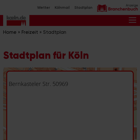
Zum
Wetter
Kölnmail
Stadtplan
Inhalt
springen
M
Home
»
Freizeit
»
Stadtplan
Stadtplan für Köln