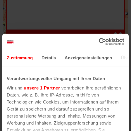
Hilfe
–
Legende
–
Fehler/Problem melden
Zustimmung
Details
Anzeigeneinstellungen
Über
Im Stadtplan verwenden wir als Basiskarte die
Darstellung des RVR-Kartenwerks
Stadtplanwerk
Verantwortungsvoller Umgang mit Ihren Daten
2.0
. Bei Auswahl des Kartenlayers „Detailkarte“
Wir und
unsere 1 Partner
verarbeiten Ihre persönlichen
erhältst Du unsere koeln.de-Karte mit vielen
Daten, wie z. B. Ihre IP-Adresse, mithilfe von
weiteren Details wie z.B. Hausnummern.
Technologien wie Cookies, um Informationen auf Ihrem
Gerät zu speichern und darauf zuzugreifen und so
Unser Stadtplan basiert auf Daten des
personalisierte Werbung und Inhalte, Messungen von
OpenStreetMap
-Projekts (
© OpenStreetMap
Werbung und Inhalten, Zielgruppenforschung sowie
Mitwirkende
) und von
OpenCycleMap.org
,
Entwicklung von Angeboten zu ermöglichen. Sie