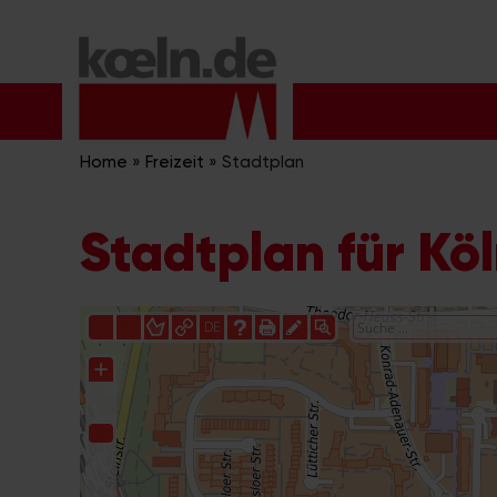
Zum
Inhalt
springen
Home
»
Freizeit
»
Stadtplan
Stadtplan für Kö