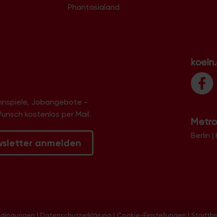
Phantasialand
koeln
innspiele, Jobangebote -
Wunsch kostenlos per Mail.
Metro
Berlin
|
wsletter anmelden
edingungen
|
Datenschutzerklärung
|
Cookie-Einstellungen
|
Stadtb