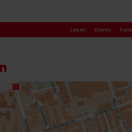
Leben
Events
Freiz
ln