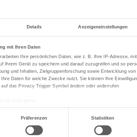
Details
Anzeigeneinstellungen
g mit Ihren Daten
arbeiten Ihre persönlichen Daten, wie z. B. Ihre IP-Adresse, mit
uf Ihrem Gerät zu speichern und darauf zuzugreifen und so pers
ung und Inhalten, Zielgruppenforschung sowie Entwicklung von
 Ihre Daten für welche Zwecke nutzt. Sie können Ihre Einwilligun
 auf das Privacy Trigger Symbol ändern oder widerrufen
n wir auch gerne:
re geografische Lage erfassen, welche bis auf einige Meter gen
te die Darstellung des RVR-Kartenwerks
Stadtpla
es Scannen nach bestimmten Merkmalen (Fingerprinting) identifi
Präferenzen
Statistiken
-Karte mit vielen weiteren Details wie z.B. Hausn
ie Ihre persönlichen Daten verarbeitet werden, und legen Sie I