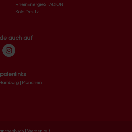
RheinEnergieSTADION
Köln Deutz
.de auch auf
polenlinks
Hamburg
|
München
ranchenbuch
|
Werben auf