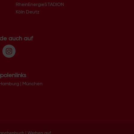
RheinEnergieSTADION
Köln Deutz
.de auch auf
polenlinks
Hamburg
|
München
ranchenbuch
|
Werben auf