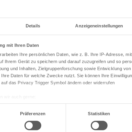
Details
Anzeigeneinstellungen
g mit Ihren Daten
arbeiten Ihre persönlichen Daten, wie z. B. Ihre IP-Adresse, mit
uf Ihrem Gerät zu speichern und darauf zuzugreifen und so pers
ung und Inhalten, Zielgruppenforschung sowie Entwicklung von
 Ihre Daten für welche Zwecke nutzt. Sie können Ihre Einwilligun
 auf das Privacy Trigger Symbol ändern oder widerrufen
n wir auch gerne:
re geografische Lage erfassen, welche bis auf einige Meter gen
te die Darstellung des RVR-Kartenwerks
Stadtpla
es Scannen nach bestimmten Merkmalen (Fingerprinting) identifi
Präferenzen
Statistiken
-Karte mit vielen weiteren Details wie z.B. Hausn
ie Ihre persönlichen Daten verarbeitet werden, und legen Sie I