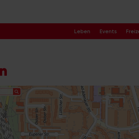
Leben
Events
Freiz
ln