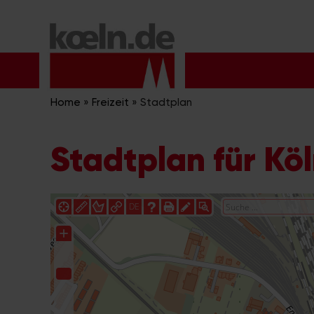
Zum
Inhalt
springen
Home
»
Freizeit
»
Stadtplan
Stadtplan für Kö