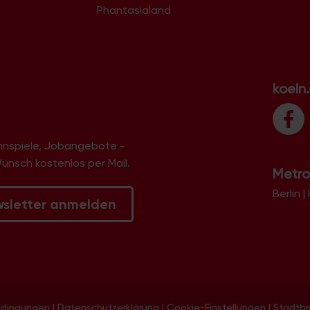
Phantasialand
koeln
innspiele, Jobangebote -
Wunsch kostenlos per Mail.
Metro
Berlin
|
wsletter anmelden
edingungen
|
Datenschutzerklärung
|
Cookie-Einstellungen
|
Stadtb