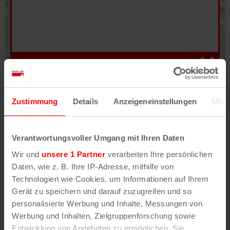
Hilfe
–
Legende
–
Fehler/Problem melden
Zustimmung
Details
Anzeigeneinstellungen
Über
Im Stadtplan verwenden wir als Basiskarte die
Darstellung des RVR-Kartenwerks
Stadtplanwerk
Verantwortungsvoller Umgang mit Ihren Daten
2.0
. Bei Auswahl des Kartenlayers „Detailkarte“
Wir und
unsere 1 Partner
verarbeiten Ihre persönlichen
erhältst Du unsere koeln.de-Karte mit vielen
Daten, wie z. B. Ihre IP-Adresse, mithilfe von
weiteren Details wie z.B. Hausnummern.
Technologien wie Cookies, um Informationen auf Ihrem
Gerät zu speichern und darauf zuzugreifen und so
Unser Stadtplan basiert auf Daten des
personalisierte Werbung und Inhalte, Messungen von
OpenStreetMap
-Projekts (
© OpenStreetMap
Werbung und Inhalten, Zielgruppenforschung sowie
Mitwirkende
) und von
OpenCycleMap.org
,
Entwicklung von Angeboten zu ermöglichen. Sie