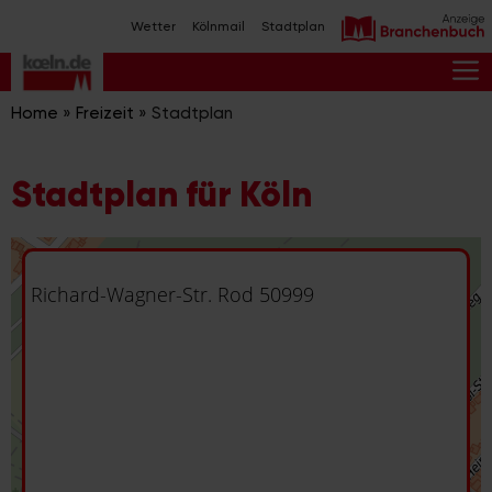
Zum
Wetter
Kölnmail
Stadtplan
Inhalt
springen
M
Home
»
Freizeit
»
Stadtplan
Stadtplan für Köln