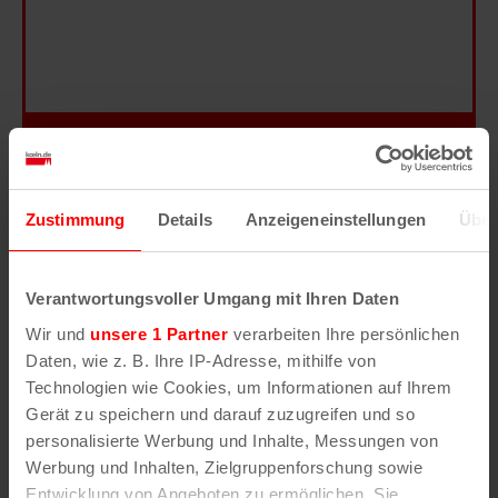
Hilfe
–
Legende
–
Fehler/Problem melden
Zustimmung
Details
Anzeigeneinstellungen
Über
Im Stadtplan verwenden wir als Basiskarte die
Darstellung des RVR-Kartenwerks
Stadtplanwerk
Verantwortungsvoller Umgang mit Ihren Daten
2.0
. Bei Auswahl des Kartenlayers „Detailkarte“
Wir und
unsere 1 Partner
verarbeiten Ihre persönlichen
erhältst Du unsere koeln.de-Karte mit vielen
Daten, wie z. B. Ihre IP-Adresse, mithilfe von
weiteren Details wie z.B. Hausnummern.
Technologien wie Cookies, um Informationen auf Ihrem
Gerät zu speichern und darauf zuzugreifen und so
Unser Stadtplan basiert auf Daten des
personalisierte Werbung und Inhalte, Messungen von
OpenStreetMap
-Projekts (
© OpenStreetMap
Werbung und Inhalten, Zielgruppenforschung sowie
Mitwirkende
) und von
OpenCycleMap.org
,
Entwicklung von Angeboten zu ermöglichen. Sie