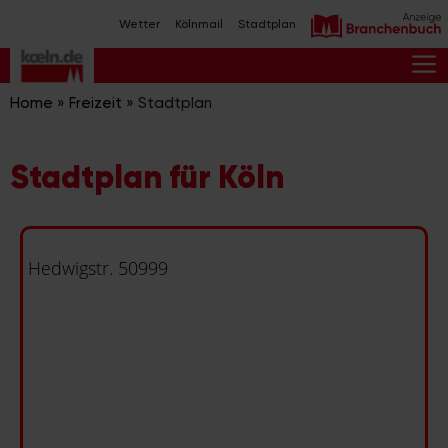
Zum
Wetter
Kölnmail
Stadtplan
Inhalt
springen
M
Home
»
Freizeit
»
Stadtplan
Stadtplan für Köln