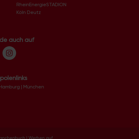
RheinEnergieSTADION
Köln Deutz
.de auch auf
polenlinks
Hamburg
|
München
ranchenbuch
|
Werben auf