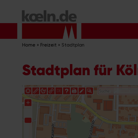
Zum
Inhalt
springen
Home
»
Freizeit
»
Stadtplan
Stadtplan für Kö