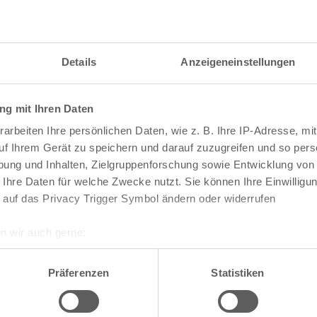
Details
Anzeigeneinstellungen
g mit Ihren Daten
arbeiten Ihre persönlichen Daten, wie z. B. Ihre IP-Adresse, mit
uf Ihrem Gerät zu speichern und darauf zuzugreifen und so pers
ung und Inhalten, Zielgruppenforschung sowie Entwicklung von
 Ihre Daten für welche Zwecke nutzt. Sie können Ihre Einwilligun
 auf das Privacy Trigger Symbol ändern oder widerrufen
n wir auch gerne:
re geografische Lage erfassen, welche bis auf einige Meter gen
te die Darstellung des RVR-Kartenwerks
Stadtpla
es Scannen nach bestimmten Merkmalen (Fingerprinting) identifi
Präferenzen
Statistiken
-Karte mit vielen weiteren Details wie z.B. Hausn
ie Ihre persönlichen Daten verarbeitet werden, und legen Sie I