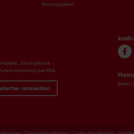
Phantasialand
koeln
innspiele, Jobangebote -
Wunsch kostenlos per Mail.
Metro
Berlin
|
wsletter anmelden
edingungen
|
Datenschutzerklärung
|
Cookie-Einstellungen
|
Stadtb