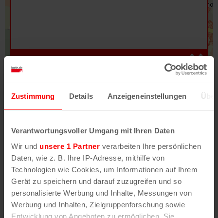
Hilfe
–
Legende
–
Fehler/Problem melden
Zustimmung
Details
Anzeigeneinstellungen
Über
Im Stadtplan verwenden wir als Basiskarte die
Darstellung des RVR-Kartenwerks
Stadtplanwerk
Verantwortungsvoller Umgang mit Ihren Daten
2.0
. Bei Auswahl des Kartenlayers „Detailkarte“
Wir und
unsere 1 Partner
verarbeiten Ihre persönlichen
erhältst Du unsere koeln.de-Karte mit vielen
Daten, wie z. B. Ihre IP-Adresse, mithilfe von
weiteren Details wie z.B. Hausnummern.
Technologien wie Cookies, um Informationen auf Ihrem
Gerät zu speichern und darauf zuzugreifen und so
Unser Stadtplan basiert auf Daten des
personalisierte Werbung und Inhalte, Messungen von
OpenStreetMap
-Projekts (
© OpenStreetMap
Werbung und Inhalten, Zielgruppenforschung sowie
Mitwirkende
) und von
OpenCycleMap.org
,
Entwicklung von Angeboten zu ermöglichen. Sie