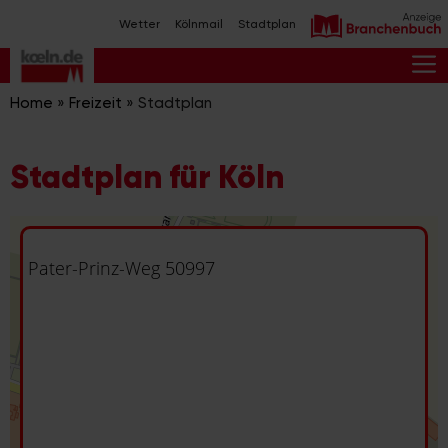
Zum
Wetter
Kölnmail
Stadtplan
Inhalt
springen
M
Home
»
Freizeit
»
Stadtplan
Stadtplan für Köln