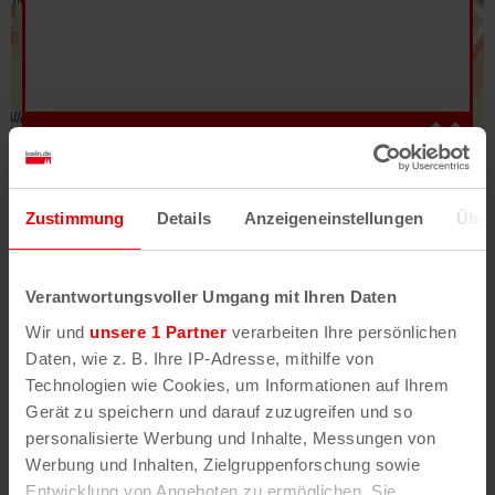
Hilfe
–
Legende
–
Fehler/Problem melden
Zustimmung
Details
Anzeigeneinstellungen
Über
Im Stadtplan verwenden wir als Basiskarte die
Darstellung des RVR-Kartenwerks
Stadtplanwerk
Verantwortungsvoller Umgang mit Ihren Daten
2.0
. Bei Auswahl des Kartenlayers „Detailkarte“
Wir und
unsere 1 Partner
verarbeiten Ihre persönlichen
erhältst Du unsere koeln.de-Karte mit vielen
Daten, wie z. B. Ihre IP-Adresse, mithilfe von
weiteren Details wie z.B. Hausnummern.
Technologien wie Cookies, um Informationen auf Ihrem
Gerät zu speichern und darauf zuzugreifen und so
Unser Stadtplan basiert auf Daten des
personalisierte Werbung und Inhalte, Messungen von
OpenStreetMap
-Projekts (
© OpenStreetMap
Werbung und Inhalten, Zielgruppenforschung sowie
Mitwirkende
) und von
OpenCycleMap.org
,
Entwicklung von Angeboten zu ermöglichen. Sie