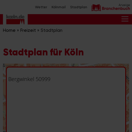
Zum
Wetter
Kölnmail
Stadtplan
Inhalt
springen
M
Home
»
Freizeit
»
Stadtplan
Stadtplan für Köln