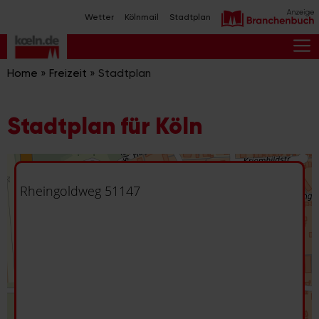
Zum
Wetter
Kölnmail
Stadtplan
Inhalt
springen
M
Home
»
Freizeit
»
Stadtplan
Stadtplan für Köln