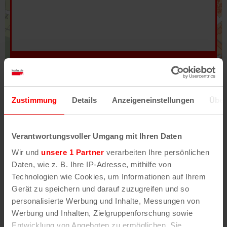
Hilfe
–
Legende
–
Fehler/Problem melden
Zustimmung
Details
Anzeigeneinstellungen
Über
Im Stadtplan verwenden wir als Basiskarte die
Darstellung des RVR-Kartenwerks
Stadtplanwerk
Verantwortungsvoller Umgang mit Ihren Daten
2.0
. Bei Auswahl des Kartenlayers „Detailkarte“
Wir und
unsere 1 Partner
verarbeiten Ihre persönlichen
erhältst Du unsere koeln.de-Karte mit vielen
Daten, wie z. B. Ihre IP-Adresse, mithilfe von
weiteren Details wie z.B. Hausnummern.
Technologien wie Cookies, um Informationen auf Ihrem
Gerät zu speichern und darauf zuzugreifen und so
Unser Stadtplan basiert auf Daten des
personalisierte Werbung und Inhalte, Messungen von
OpenStreetMap
-Projekts (
© OpenStreetMap
Werbung und Inhalten, Zielgruppenforschung sowie
Mitwirkende
) und von
OpenCycleMap.org
,
Entwicklung von Angeboten zu ermöglichen. Sie