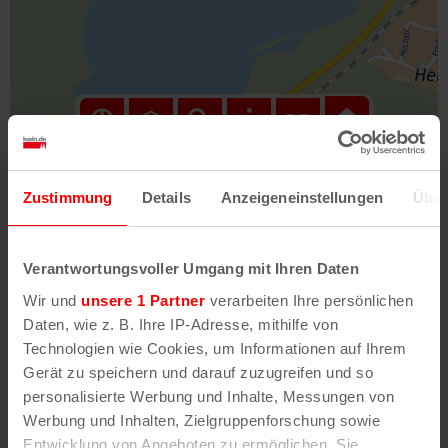
Hilfe
–
Legende
–
Fehler/Problem melden
Zustimmung
Details
Anzeigeneinstellungen
Über
Im Stadtplan verwenden wir als Basiskarte die
Darstellung des RVR-Kartenwerks
Stadtplanwerk
Verantwortungsvoller Umgang mit Ihren Daten
2.0
. Bei Auswahl des Kartenlayers „Detailkarte“
Wir und
unsere 1 Partner
verarbeiten Ihre persönlichen
erhältst Du unsere koeln.de-Karte mit vielen
Daten, wie z. B. Ihre IP-Adresse, mithilfe von
weiteren Details wie z.B. Hausnummern.
Technologien wie Cookies, um Informationen auf Ihrem
Gerät zu speichern und darauf zuzugreifen und so
Unser Stadtplan basiert auf Daten des
personalisierte Werbung und Inhalte, Messungen von
OpenStreetMap
-Projekts (
© OpenStreetMap
Werbung und Inhalten, Zielgruppenforschung sowie
Mitwirkende
) und von
OpenCycleMap.org
,
Entwicklung von Angeboten zu ermöglichen. Sie