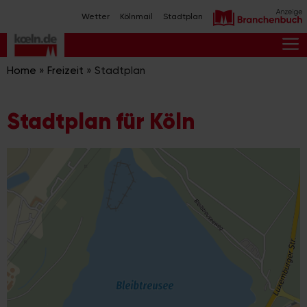
Zum
Wetter
Kölnmail
Stadtplan
Inhalt
springen
M
Home
»
Freizeit
»
Stadtplan
Stadtplan für Köln